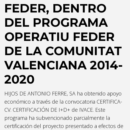
FEDER, DENTRO
DEL PROGRAMA
OPERATIU FEDER
DE LA COMUNITAT
Necesarias
Estas
VALENCIANA 2014-
cookies no
son
2020
opcionales.
Son
necesarias
HIJOS DE ANTONIO FERRE, SA ha obtenido apoyo
para que
económico a través de la convocatoria CERTIFICA-
funcione la
CV. CERTIFICACIÓN DE I+D+ de IVACE. Este
web.
programa ha subvencionado parcialmente la
certificación del proyecto presentado a efectos de