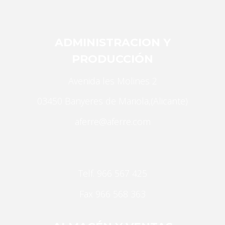
visita. Si
rechaza estas
cookies,
algunas
ADMINISTRACION Y
funcionalidades
PRODUCCIÓN
desaparecerán
de la web.
Avenida les Molines 2
03450 Banyeres de Mariola,(Alicante)
Marketing
aferre@aferre.com
Al compartir tus
intereses y
comportamiento
mientras visitas
nuestro sitio,
Telf. 966 567 425
aumentas la
Fax 966 568 363
posibilidad de
ver contenido y
ofertas