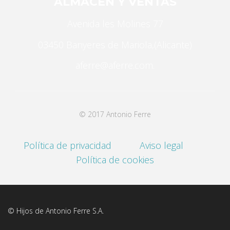
ALMACÉN Y VENTAS
personalizados.
Avenida les Molines 77
03450 Banyeres de Mariola,(Alicante)
aferre@aferre.com.
© 2017 Antonio Ferre
Política de privacidad
Aviso legal
Política de cookies
© Hijos de Antonio Ferre S.A.