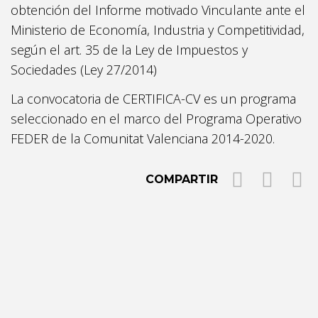
obtención del Informe motivado Vinculante ante el
Estadísticas
Para que
Ministerio de Economía, Industria y Competitividad,
podamos
según el art. 35 de la Ley de Impuestos y
mejorar la
Sociedades (Ley 27/2014)
funcionalidad
y estructura
La convocatoria de CERTIFICA-CV es un programa
de la web, en
seleccionado en el marco del Programa Operativo
base a cómo
FEDER de la Comunitat Valenciana 2014-2020.
se usa la
web.
COMPARTIR
Experiencia
Para que
nuestra web
funcione lo
mejor posible
durante tu