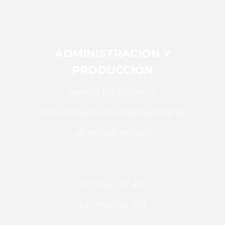
ADMINISTRACION Y
PRODUCCIÓN
Necesarias
Avenida les Molines 2
Estas
03450 Banyeres de Mariola,(Alicante)
cookies no
son
aferre@aferre.com
opcionales.
Son
necesarias
para que
Telf. 966 567 425
funcione la
web.
Fax 966 568 363