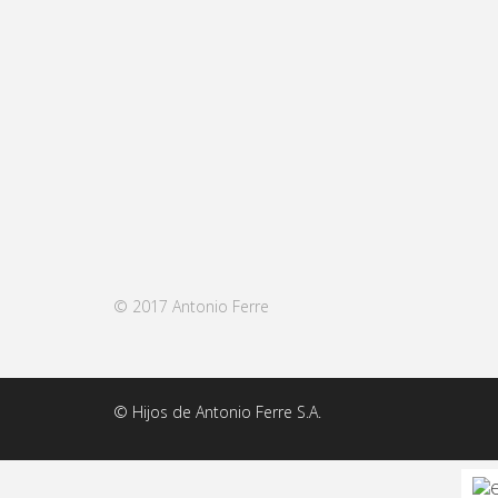
Estadísticas
Para que
podamos
mejorar la
funcionalidad
y estructura
de la web, en
base a cómo
se usa la
web.
© 2017 Antonio Ferre
Experiencia
Para que
nuestra web
© Hijos de Antonio Ferre S.A.
funcione lo
mejor posible
durante tu