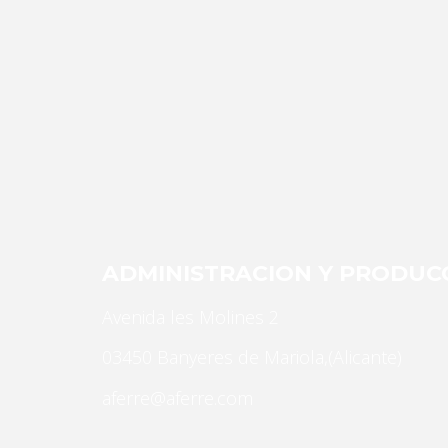
Necesarias
Estas
cookies no
son
opcionales.
ADMINISTRACION Y PRODUC
Son
Avenida les Molines 2
necesarias
para que
03450 Banyeres de Mariola,(Alicante)
funcione la
web.
aferre@aferre.com