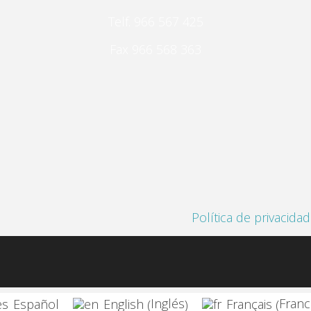
Telf. 966 567 425
Fax 966 568 363
Política de privacidad
Inglés
Franc
Español
English
Français
(
)
(