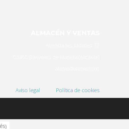
ALMACÉN Y VENTAS
Avenida les Molines 77
03450 Banyeres de Mariola,(Alicante)
aferre@aferre.com.
Aviso legal
Política de cookies
és
)