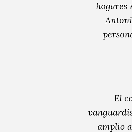
personalizados.
hogares r
Antoni
persona
El c
vanguardis
amplio a