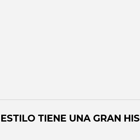
ncontrarás tu
sa de productos
marroquinería
tejidos 10
ESTILO TIENE UNA GRAN HI