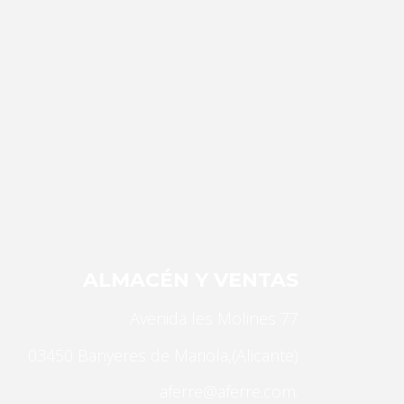
ar nuevas
icladas
ALMACÉN Y VENTAS
Avenida les Molines 77
03450 Banyeres de Mariola,(Alicante)
aferre@aferre.com.