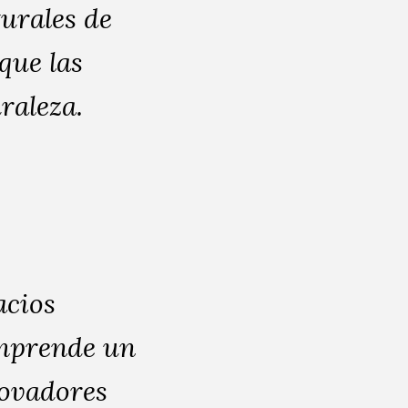
turales de
que las
uraleza.
acios
omprende un
novadores