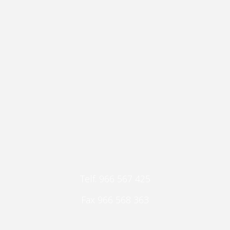
 vemos hilo de algodón reciclado para cre
s, tejidos producidos con fibras 100% rec
CONTACTA CON NOSOTROS
Telf. 966 567 425
Fax 966 568 363