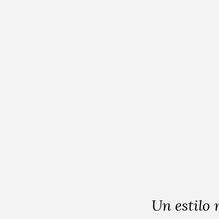
visita. Si
El de si
rechaza estas
cookies,
Ferre d
algunas
funcionalidades
decoració
desaparecerán
de la web.
eleganc
Marketing
Al compartir tus
intereses y
comportamiento
mientras visitas
nuestro sitio,
aumentas la
posibilidad de
ver contenido y
Un estilo 
ofertas