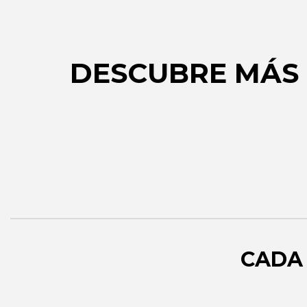
Estadísticas
clientes.
Para que
podamos
mejorar la
DESCUBRE MÁS
funcionalidad
y estructura
Explora nuestros productos y e
de la web, en
base a cómo
solución ideal. Una gama exten
se usa la
para cualquier estilo.
web.
Experiencia
Para que
nuestra web
CADA 
funcione lo
mejor posible
durante tu