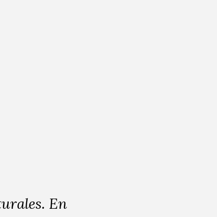
. Antonio
las para
e prima la
d de los
turales. En