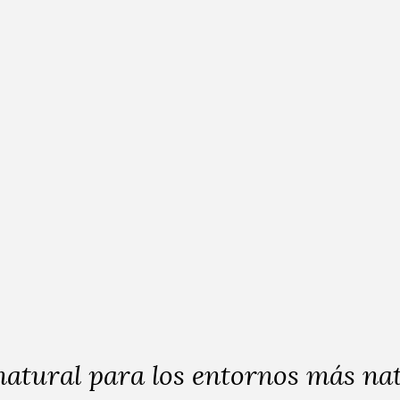
empre, el que nunca pasa de moda
ispone de un amplio surtido de te
n de hogares tradicionales, dond
ia, los tonos naturales y la calida
acabados.
CLÁSICO
A la moda, sofisticado, actual
natural para los entornos más na