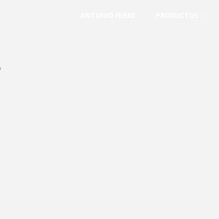
ANTONIO FERRE
PRODUCTOS
E
cación
no y yute.