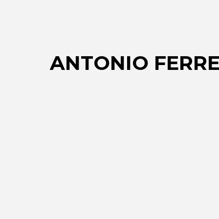
ANTONIO FERR
Empresa de tejidos, telas, fabri
de tejidos naturales, algodón, li